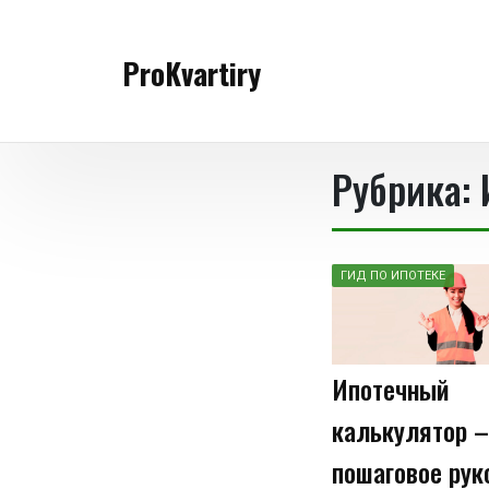
Перейти
к
ProKvartiry
содержимому
Рубрика:
ГИД ПО ИПОТЕКЕ
Ипотечный
калькулятор –
пошаговое рук