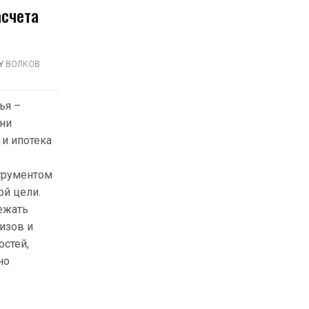
асчета
Y
ВОЛКОВ
ья –
ни
 и ипотека
трументом
ой цели.
ежать
изов и
стей,
но