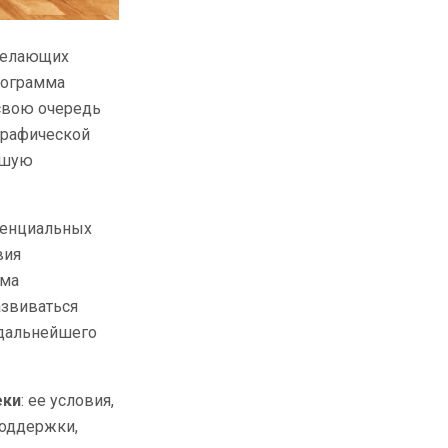
желающих
рограмма
 свою очередь
графической
льшую
тенциальных
вия
рма
азвиваться
 дальнейшего
еки
: ее условия,
поддержки,