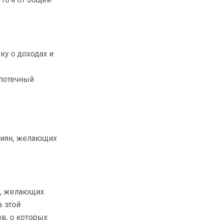
ку о доходах и
ипотечный
сиян, желающих
н, желающих
в этой
в, о которых