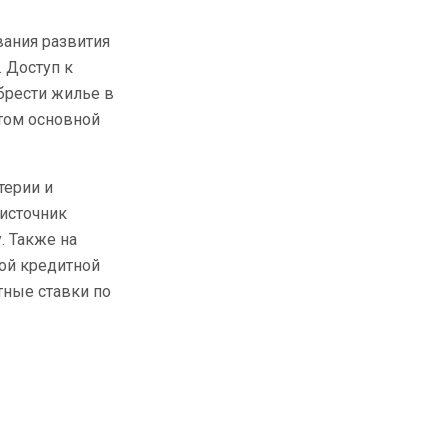
вания развития
 Доступ к
брести жилье в
этом основной
терии и
источник
. Также на
ой кредитной
тные ставки по