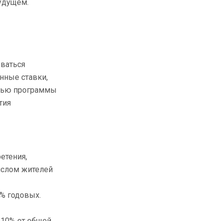
удущем.
ваться
нные ставки,
елью программы
тия
етения,
ислом жителей
% годовых.
 10% от общей