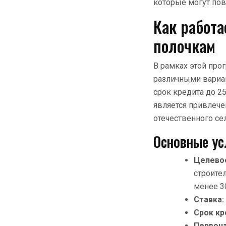
которые могут пов
Как работа
полочкам
В рамках этой пр
различными вариа
срок кредита до 
является привлече
отечественного се
Основные ус
Целевое
строите
менее 3
Ставка:
Срок кр
Первона