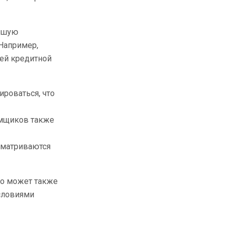
льшую
 Например,
шей кредитной
роваться, что
емщиков также
есматриваются
то может также
условиями