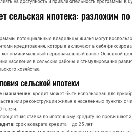
лиять на доступность и привлекательность программы в б
ет сельская ипотека: разложим по
ограммы потенциальные владельцы жилья могут воспользо
нтами кредитования, которые включают в себя фиксирова
25 лет и минимальный первоначальный взнос. Основной ц
ние населения в сельские районы и стимулирование разви
льского хозяйства.
ловия сельской ипотеки
 назначение:
кредит может быть использован для приобр
льства или реконструкции жилья в населенных пунктах с ч
0 тысяч.
процентная ставка по ипотечному кредиту не превышает 3
едита:
срок возврата кредита – до 25 лет.
чальный взнос:
минимальный взнос может составлять от