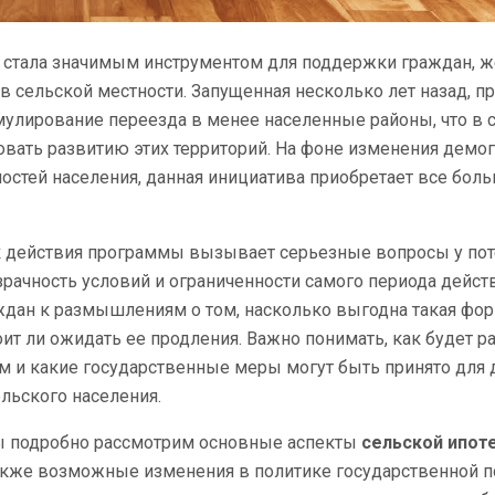
стала значимым инструментом для поддержки граждан, 
в сельской местности. Запущенная несколько лет назад, п
мулирование переезда в менее населенные районы, что в
вать развитию этих территорий. На фоне изменения демо
ностей населения, данная инициатива приобретает все бо
ок действия программы вызывает серьезные вопросы у по
зрачность условий и ограниченности самого периода дейст
ждан к размышлениям о том, насколько выгодна такая фо
оит ли ожидать ее продления. Важно понимать, как будет р
м и какие государственные меры могут быть принято для
льского населения.
мы подробно рассмотрим основные аспекты
сельской ипот
также возможные изменения в политике государственной 