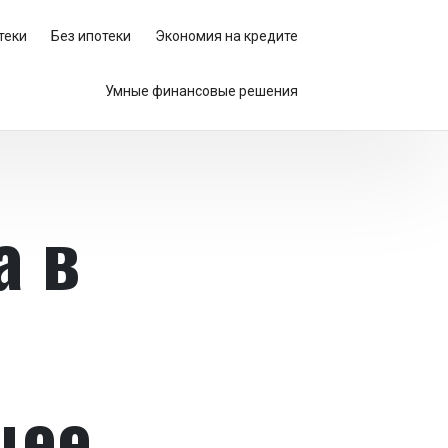
теки
Без ипотеки
Экономия на кредите
Умные финансовые решения
а в
щее