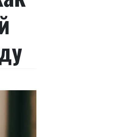
й
оду