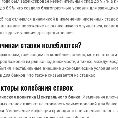
е года был зафиксирован незначительный спад до 9.7%, а к
 до 8.9%, что создало благоприятные условия для заемщико
25 год отличался динамикой в изменении ипотечных ставок,
овышение, положение на рынке начало улучшаться, позво
выгодные условия для кредитования.
ичинам ставки колеблются?
факторам, влияющим на колебания ставок, можно отнести
 предложения на рынке недвижимости, а также междунаро
бытия. Нестабильные внешние экономические условия мог
 для банков, что также сказывается на ставках.
кторы колебания ставок
ческая политика Центрального банка:
Изменения ключ
ных ставок влияют на стоимость заимствований для банко
ия:
Увеличение инфляции приводит к повышению ставок, 
ировать потери покупательской способности.