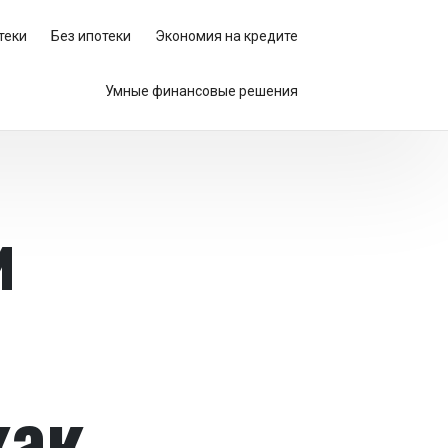
теки
Без ипотеки
Экономия на кредите
Умные финансовые решения
и
как