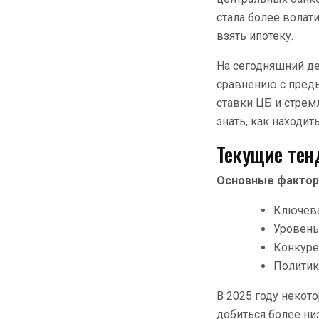
стала более волати
взять ипотеку.
На сегодняшний де
сравнению с пред
ставки ЦБ и стре
знать, как находи
Текущие тен
Основные факторы
Ключева
Уровень
Конкуре
Политик
В 2025 году неко
добиться более ни