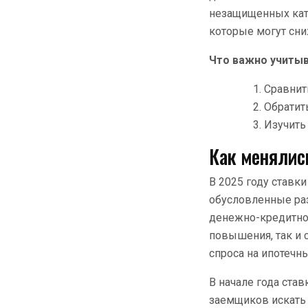
незащищенных кат
которые могут сни
Что важно учитыв
Сравнит
Обратит
Изучить
Как менялис
В 2025 году ставк
обусловленные ра
денежно-кредитной
повышения, так и 
спроса на ипотечн
В начале года ста
заемщиков искать 