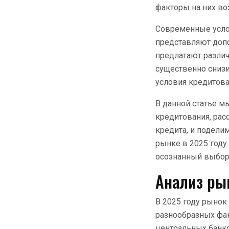
факторы на них во
Современные усло
представляют доп
предлагают различ
существенно сниз
условия кредитова
В данной статье м
кредитования, ра
кредита, и подели
рынке в 2025 год
осознанный выбор
Анализ рын
В 2025 году рынок
разнообразных фак
центральных банко