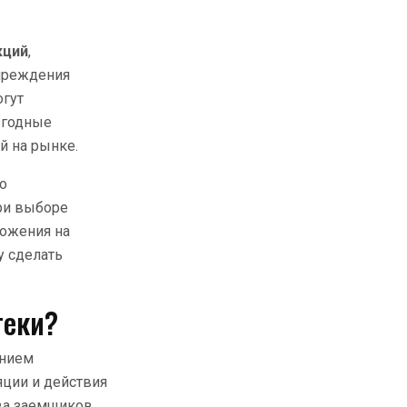
кций
,
чреждения
огут
ыгодные
й на рынке.
о
ри выборе
ложения на
у сделать
теки?
янием
ции и действия
тва заемщиков