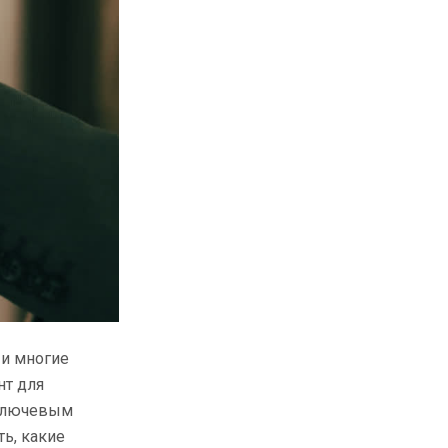
 и многие
нт для
ключевым
ь, какие