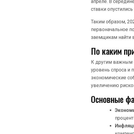
апреле. В середин
ставки опустились
Таким образом, 20
первоначальное п
заемщикам найти 
По каким пр
К другим важным 
уровень спроса и
экономические со
увеличению рисков
Основные фа
Экономи
процент
Инфляц
компенс