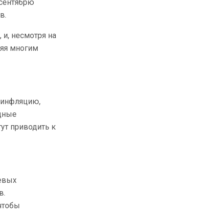
 сентябрю
в.
 и, несмотря на
ляя многим
 инфляцию,
дные
ут приводить к
евых
в.
чтобы