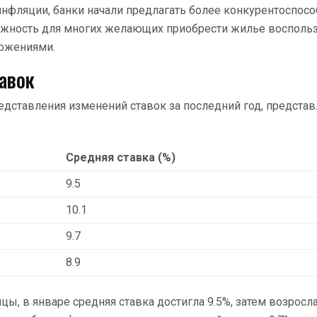
нфляции, банки начали предлагать более конкурентоспосо
ожность для многих желающих приобрести жилье восполь
ожениями.
авок
едставления изменений ставок за последний год, предста
Средняя ставка (%)
9.5
10.1
9.7
8.9
цы, в январе средняя ставка достигла 9.5%, затем возросла