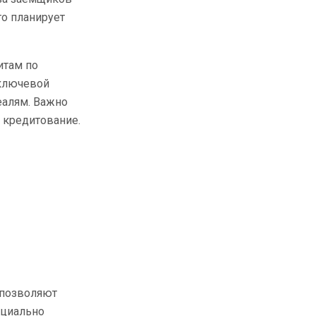
то планирует
итам по
 ключевой
еалям. Важно
 кредитование.
 позволяют
оциально