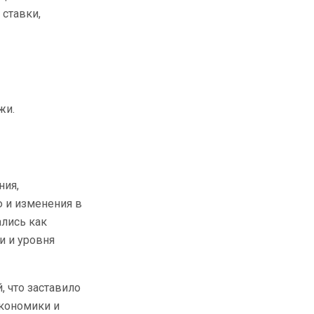
ставки,
жи.
ния,
 и изменения в
ались как
и и уровня
, что заставило
экономики и