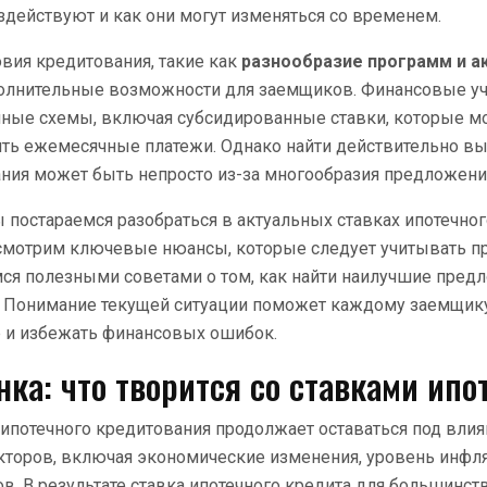
здействуют и как они могут изменяться со временем.
вия кредитования, такие как
разнообразие программ и а
олнительные возможности для заемщиков. Финансовые у
ные схемы, включая субсидированные ставки, которые м
ить ежемесячные платежи. Однако найти действительно в
ния может быть непросто из-за многообразия предложени
ы постараемся разобраться в актуальных ставках ипотечног
ссмотрим ключевые нюансы, которые следует учитывать п
мся полезными советами о том, как найти наилучшие пред
у. Понимание текущей ситуации поможет каждому заемщик
 и избежать финансовых ошибок.
ка: что творится со ставками ипо
 ипотечного кредитования продолжает оставаться под вли
торов, включая экономические изменения, уровень инфля
в. В результате ставка ипотечного кредита для большинс