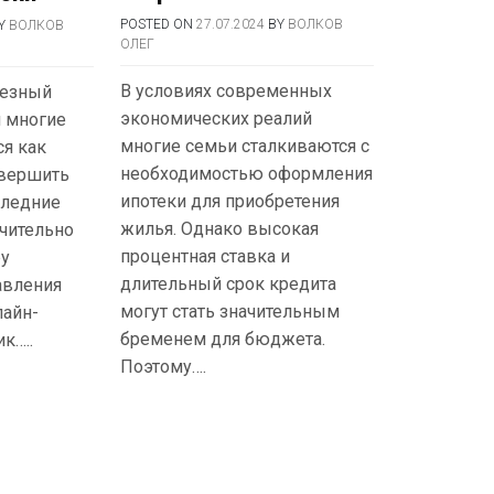
POSTED ON
27.07.2024
BY
ВОЛКОВ
Y
ВОЛКОВ
ОЛЕГ
В условиях современных
ьезный
экономических реалий
и многие
многие семьи сталкиваются с
я как
необходимостью оформления
вершить
ипотеки для приобретения
следние
жилья. Однако высокая
чительно
процентная ставка и
ру
длительный срок кредита
авления
могут стать значительным
лайн-
бременем для бюджета.
к…..
Поэтому….