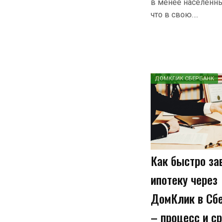
в менее населенн
что в свою….
ДОМКЛИК СБЕРБАНК
Как быстро за
ипотеку через
ДомКлик в Сб
– процесс и с