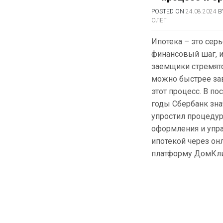
POSTED ON
24.08.2024
B
ОЛЕГ
Ипотека – это сер
финансовый шаг, 
заемщики стремятс
можно быстрее за
этот процесс. В по
годы Сбербанк зна
упростил процеду
оформления и упр
ипотекой через он
платформу ДомКли