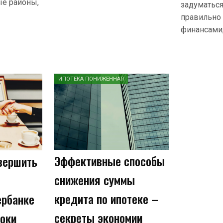
ые районы,
задуматься
правильно
финансами,
ИПОТЕКА ПОНИЖЕННАЯ
Эффективные способы
вершить
снижения суммы
кредита по ипотеке –
ербанке
секреты экономии
роки