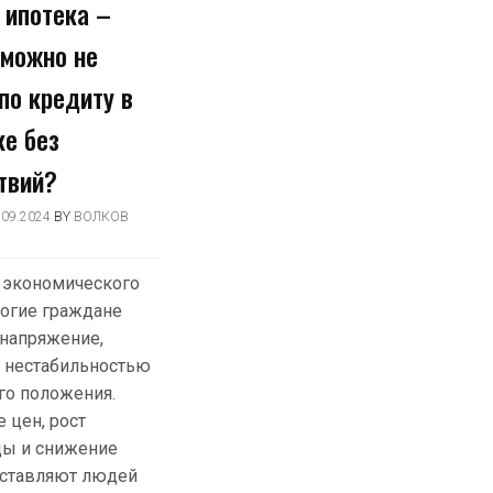
 ипотека –
 можно не
по кредиту в
ке без
твий?
.09.2024
BY
ВОЛКОВ
 экономического
огие граждане
напряжение,
 нестабильностью
го положения.
 цен, рост
цы и снижение
аставляют людей