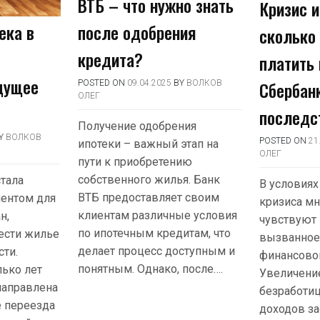
ВТБ – что нужно знать
Кризис и
после одобрения
ека в
сколько
кредита?
платить 
дущее
Сбербан
POSTED ON
09.04.2025
BY
ВОЛКОВ
ОЛЕГ
последс
Получение одобрения
Y
ВОЛКОВ
POSTED ON
21
ипотеки – важный этап на
ОЛЕГ
пути к приобретению
собственного жилья. Банк
стала
В условиях
ВТБ предоставляет своим
ентом для
кризиса мн
клиентам различные условия
н,
чувствуют 
по ипотечным кредитам, что
ести жилье
вызванное
делает процесс доступным и
сти.
финансово
понятным. Однако, после….
ько лет
Увеличение
направлена
безработи
е переезда
доходов з