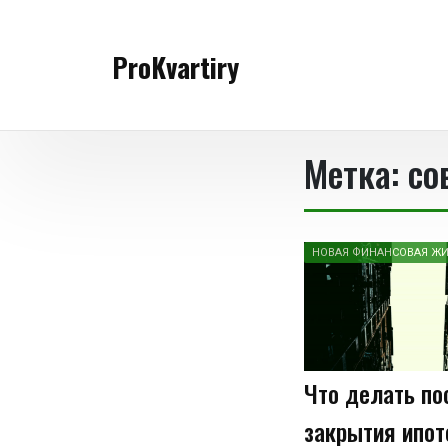
Перейти
к
ProKvartiry
содержимому
Метка:
со
НОВАЯ ФИНАНСОВАЯ Ж
Что делать по
закрытия ипот