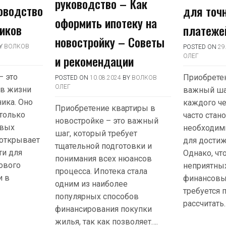
руководство – Как
оводство
для точн
оформить ипотеку на
иков
платеже
новостройку – Советы
Y
ВОЛКОВ
POSTED ON
29
и рекомендации
ОЛЕГ
– это
Приобрете
POSTED ON
10.08.2024
BY
ВОЛКОВ
ОЛЕГ
 в жизни
важный ша
ика. Оно
каждого че
Приобретение квартиры в
только
часто стан
новостройке – это важный
овых
необходим
шаг, который требует
 открывает
для достиж
тщательной подготовки и
и для
Однако, чт
понимания всех нюансов
ового
неприятны
процесса. Ипотека стала
и в
финансовых
одним из наиболее
требуется 
популярных способов
рассчитать
финансирования покупки
жилья, так как позволяет….