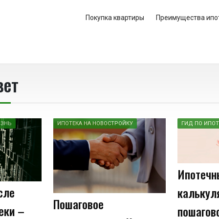
Покупка квартиры
Преимущества ипо
вет
ИЗНЬ
ИПОТЕКА НА НОВОСТРОЙКУ
ГИД ПО ИПОТ
Ипотечн
сле
калькул
Пошаговое
еки –
пошагов