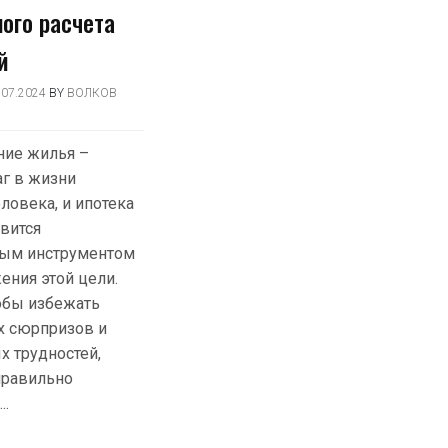
ого расчета
й
.07.2024
BY
ВОЛКОВ
ние жилья –
г в жизни
ловека, и ипотека
овится
ым инструментом
ения этой цели.
обы избежать
х сюрпризов и
 трудностей,
правильно
….