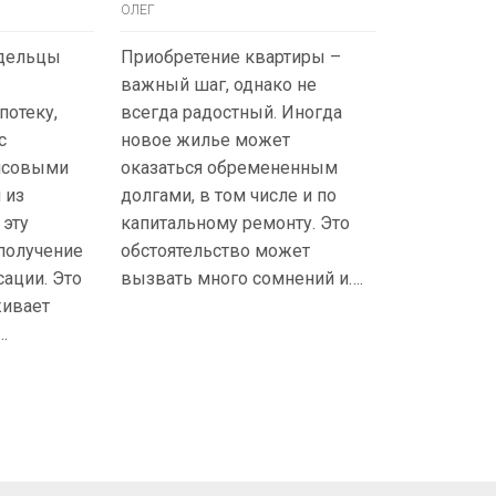
ОЛЕГ
дельцы
Приобретение квартиры –
важный шаг, однако не
потеку,
всегда радостный. Иногда
с
новое жилье может
нсовыми
оказаться обремененным
 из
долгами, в том числе и по
 эту
капитальному ремонту. Это
 получение
обстоятельство может
ации. Это
вызвать много сомнений и….
живает
.