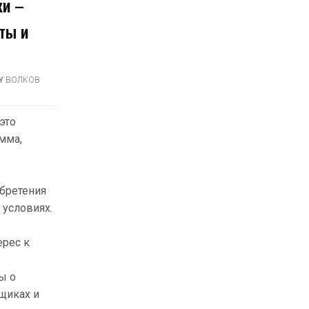
ки –
ты и
Y
ВОЛКОВ
это
мма,
бретения
 условиях.
ерес к
ы о
щиках и