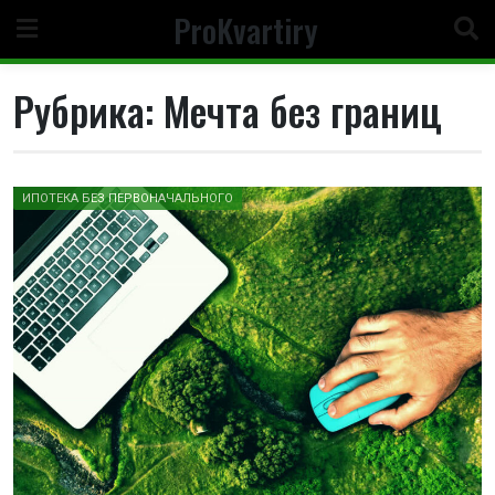
Перейти
ProKvartiry
к
содержимому
Рубрика:
Мечта без границ
ИПОТЕКА БЕЗ ПЕРВОНАЧАЛЬНОГО