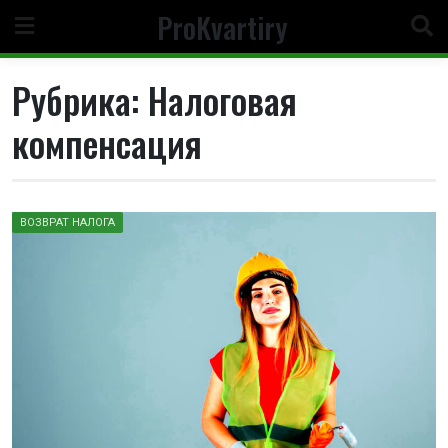
Перейти
ProKvartiry
к
содержимому
Рубрика:
Налоговая
компенсация
ВОЗВРАТ НАЛОГА