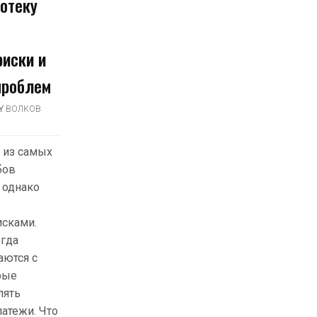
потеку
риски и
проблем
Y
ВОЛКОВ
н из самых
бов
 однако
сками.
огда
аются с
рые
лять
атежи. Что