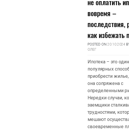
не оплатить и
вовремя –
последствия, 
как избежать 
POSTED ON
20.10.2024
B
ОЛЕГ
Ипотека – это оди
популярных спосо
приобрести жилье,
она сопряжена с
определенными ри
Нередки случаи, к
заемщики сталкив
трудностями, кото
мешают осуществ
своевременные пл