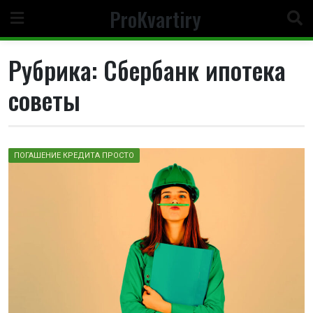
Перейти
ProKvartiry
к
содержимому
Рубрика:
Сбербанк ипотека
советы
ПОГАШЕНИЕ КРЕДИТА ПРОСТО