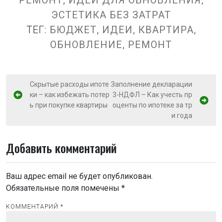
ЭСТЕТИКА БЕЗ ЗАТРАТ
ТЕГ:
БЮДЖЕТ
,
ИДЕИ
,
КВАРТИРА
,
ОБНОВЛЕНИЕ
,
РЕМОНТ
Н
Скрытые расходы ипоте
Заполнение декларации
ки – как избежать потер
3-НДФЛ – Как учесть пр
а
ь при покупке квартиры
оценты по ипотеке за тр
в
и года
и
г
Добавить комментарий
а
ц
Ваш адрес email не будет опубликован.
и
Обязательные поля помечены
*
я
КОММЕНТАРИЙ
*
п