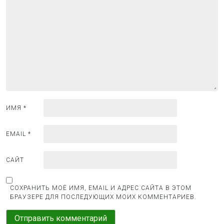
о
з
а
п
и
с
я
ИМЯ
*
м
EMAIL
*
САЙТ
СОХРАНИТЬ МОЁ ИМЯ, EMAIL И АДРЕС САЙТА В ЭТОМ
БРАУЗЕРЕ ДЛЯ ПОСЛЕДУЮЩИХ МОИХ КОММЕНТАРИЕВ.