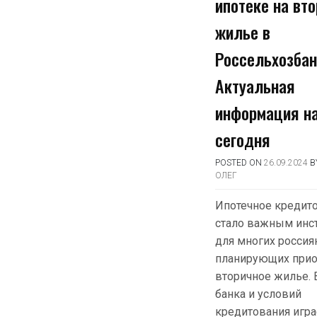
ипотеке на вт
жилье в
Россельхозбан
Актуальная
информация н
сегодня
POSTED ON
26.09.2024
B
ОЛЕГ
Ипотечное кредит
стало важным инс
для многих россиян
планирующих прио
вторичное жилье.
банка и условий
кредитования игра