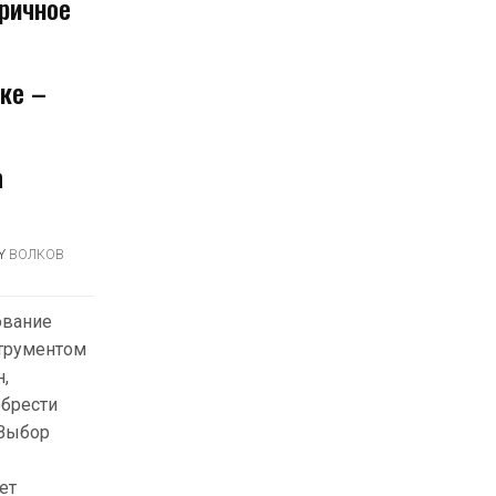
оричное
ке –
а
Y
ВОЛКОВ
ование
трументом
,
брести
 Выбор
ет