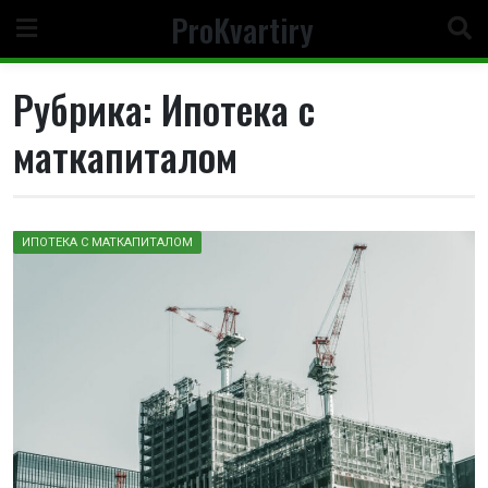
Перейти
ProKvartiry
к
содержимому
Рубрика:
Ипотека с
маткапиталом
ИПОТЕКА С МАТКАПИТАЛОМ