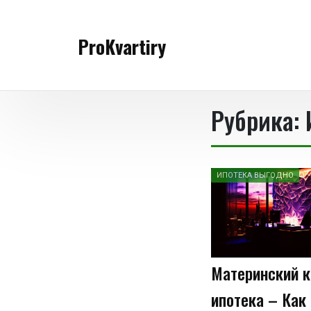
Перейти
к
ProKvartiry
содержимому
Рубрика:
ИПОТЕКА ВЫГОДНО
Материнский к
ипотека – Как