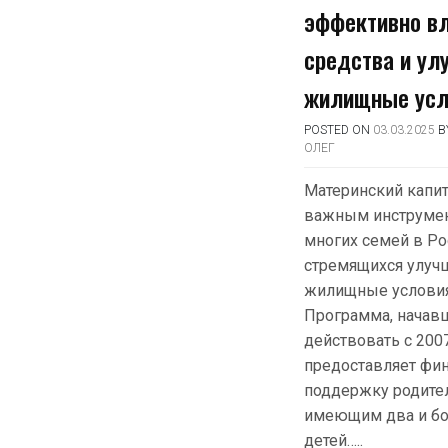
эффективно в
средства и ул
жилищные усл
POSTED ON
03.03.2025
B
ОЛЕГ
Материнский капит
важным инструме
многих семей в Ро
стремящихся улуч
жилищные условия
Программа, начав
действовать с 2007
предоставляет фи
поддержку родите
имеющим два и б
детей…..