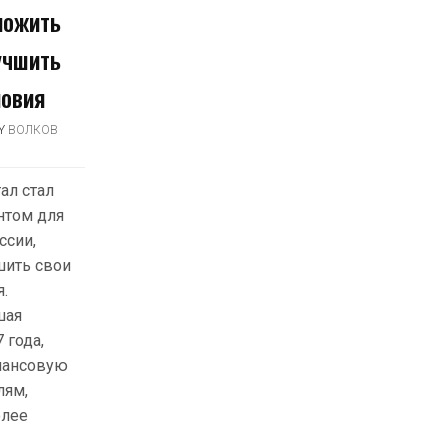
ложить
учшить
овия
Y
ВОЛКОВ
ал стал
нтом для
ссии,
шить свои
.
шая
 года,
нансовую
лям,
олее