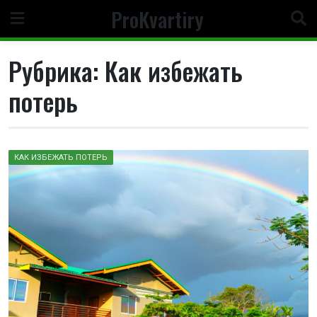
Перейти
ProKvartiry
к
содержимому
Рубрика:
Как избежать
потерь
КАК ИЗБЕЖАТЬ ПОТЕРЬ