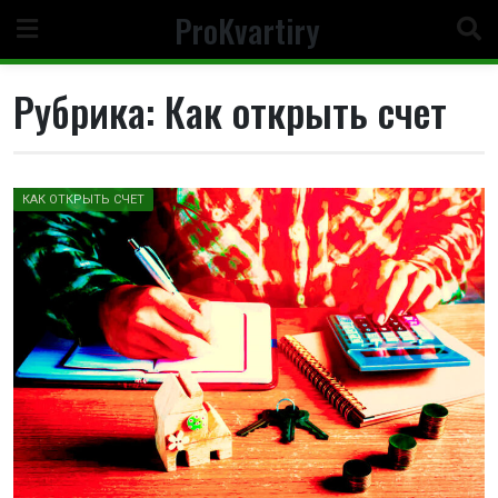
Перейти
ProKvartiry
к
содержимому
Рубрика:
Как открыть счет
КАК ОТКРЫТЬ СЧЕТ