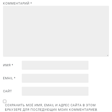
п
КОММЕНТАРИЙ
*
о
з
а
п
и
с
я
м
ИМЯ
*
EMAIL
*
САЙТ
СОХРАНИТЬ МОЁ ИМЯ, EMAIL И АДРЕС САЙТА В ЭТОМ
БРАУЗЕРЕ ДЛЯ ПОСЛЕДУЮЩИХ МОИХ КОММЕНТАРИЕВ.