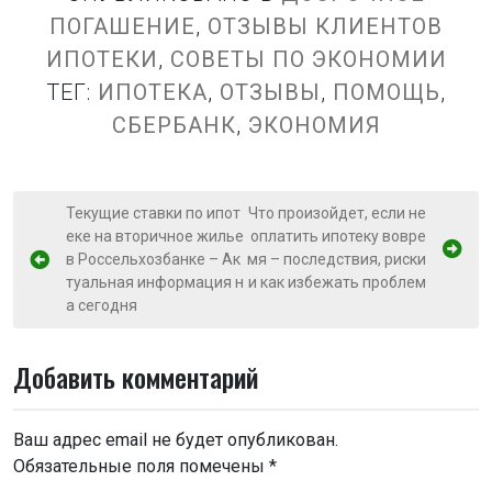
ПОГАШЕНИЕ
,
ОТЗЫВЫ КЛИЕНТОВ
ИПОТЕКИ
,
СОВЕТЫ ПО ЭКОНОМИИ
ТЕГ:
ИПОТЕКА
,
ОТЗЫВЫ
,
ПОМОЩЬ
,
СБЕРБАНК
,
ЭКОНОМИЯ
Н
Текущие ставки по ипот
Что произойдет, если не
еке на вторичное жилье
оплатить ипотеку вовре
а
в Россельхозбанке – Ак
мя – последствия, риски
в
туальная информация н
и как избежать проблем
и
а сегодня
г
Добавить комментарий
а
ц
и
Ваш адрес email не будет опубликован.
Обязательные поля помечены
*
я