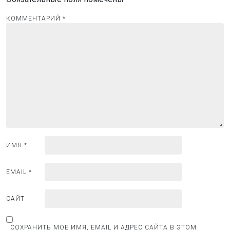
я
п
КОММЕНТАРИЙ
*
о
з
а
п
и
с
я
м
ИМЯ
*
EMAIL
*
САЙТ
СОХРАНИТЬ МОЁ ИМЯ, EMAIL И АДРЕС САЙТА В ЭТОМ