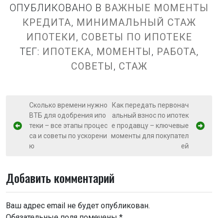
ОПУБЛИКОВАНО В
ВАЖНЫЕ МОМЕНТЫ
КРЕДИТА
,
МИНИМАЛЬНЫЙ СТАЖ
ИПОТЕКИ
,
СОВЕТЫ ПО ИПОТЕКЕ
ТЕГ:
ИПОТЕКА
,
МОМЕНТЫ
,
РАБОТА
,
СОВЕТЫ
,
СТАЖ
Н
Сколько времени нужно
Как передать первонач
ВТБ для одобрения ипо
альный взнос по ипотек
а
теки – все этапы процес
е продавцу – ключевые
в
са и советы по ускорени
моменты для покупател
и
ю
ей
г
Добавить комментарий
а
ц
и
Ваш адрес email не будет опубликован.
Обязательные поля помечены
*