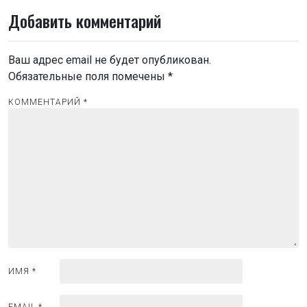
г
Добавить комментарий
а
ц
Ваш адрес email не будет опубликован.
и
Обязательные поля помечены
*
я
КОММЕНТАРИЙ
*
п
о
з
а
п
и
с
я
ИМЯ
*
м
EMAIL
*