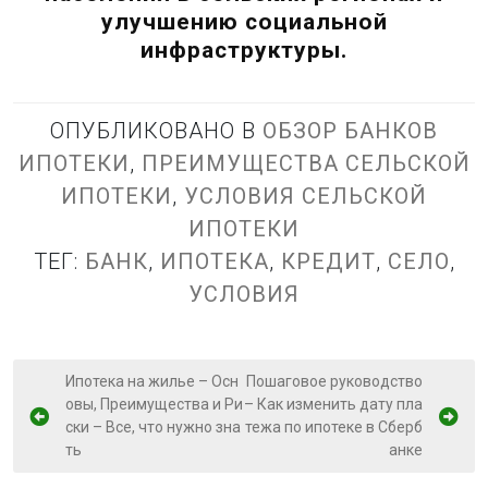
улучшению социальной
инфраструктуры.
ОПУБЛИКОВАНО В
ОБЗОР БАНКОВ
ИПОТЕКИ
,
ПРЕИМУЩЕСТВА СЕЛЬСКОЙ
ИПОТЕКИ
,
УСЛОВИЯ СЕЛЬСКОЙ
ИПОТЕКИ
ТЕГ:
БАНК
,
ИПОТЕКА
,
КРЕДИТ
,
СЕЛО
,
УСЛОВИЯ
Н
Ипотека на жилье – Осн
Пошаговое руководство
овы, Преимущества и Ри
– Как изменить дату пла
а
ски – Все, что нужно зна
тежа по ипотеке в Сберб
в
ть
анке
и