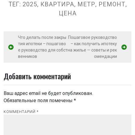
ТЕГ:
2025
,
КВАРТИРА
,
МЕТР
,
РЕМОНТ
,
ЦЕНА
Н
Что делать после закры
Пошаговое руководство
тия ипотеки – пошагово
– как получить ипотеку
а
е руководство для собст
на жилье — советы и рек
в
венников
омендации
и
г
Добавить комментарий
а
ц
Ваш адрес email не будет опубликован.
и
Обязательные поля помечены
*
я
КОММЕНТАРИЙ
*
п
о