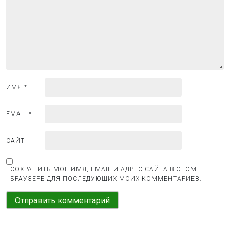
з
а
п
и
с
я
ИМЯ
*
м
EMAIL
*
САЙТ
СОХРАНИТЬ МОЁ ИМЯ, EMAIL И АДРЕС САЙТА В ЭТОМ
БРАУЗЕРЕ ДЛЯ ПОСЛЕДУЮЩИХ МОИХ КОММЕНТАРИЕВ.