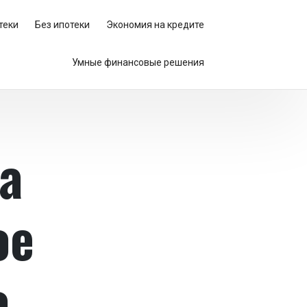
теки
Без ипотеки
Экономия на кредите
Умные финансовые решения
а
ое
о