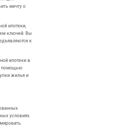
ить мечту о
ой ипотеки,
ием ключей. Вы
редъявляются к
ной ипотеки в
 С помощью
упки жилья и
бованных
ных условиях.
рмировать