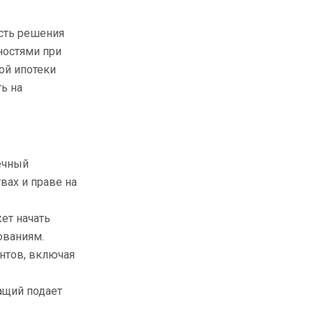
сть решения
ностями при
ой ипотеки
ь на
ечный
вах и праве на
ет начать
ованиям.
нтов, включая
ащий подает