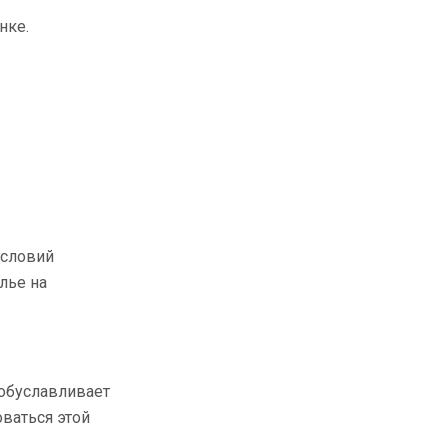
нке.
условий
лье на
 обуславливает
ваться этой