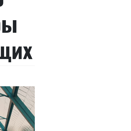
ры
щих