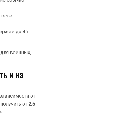
после
расте до 45
 для военных,
ть и на
зависимости от
 получить от
2,5
е