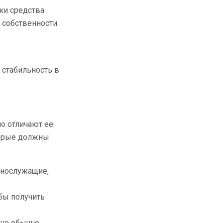
ки средства
а собственности
стабильность в
о отличают её
торые должны
ннослужащие,
бы получить
 но обычно