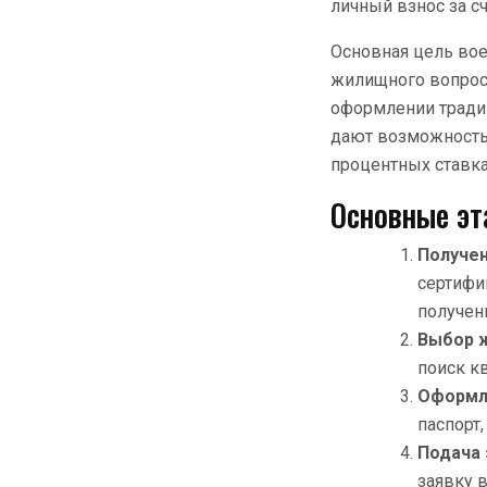
личный взнос за с
Основная цель во
жилищного вопроса
оформлении тради
дают возможность 
процентных ставка
Основные эт
Получен
сертифи
получен
Выбор 
поиск к
Оформл
паспорт
Подача 
заявку 