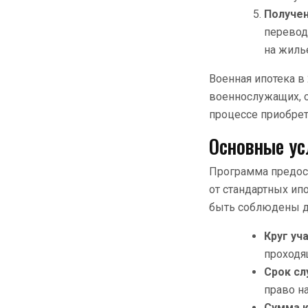
Получен
перевод
на жиль
Военная ипотека в
военнослужащих, 
процессе приобре
Основные ус
Программа предос
от стандартных и
быть соблюдены дл
Круг уч
проходя
Срок с
право на
Сумма к