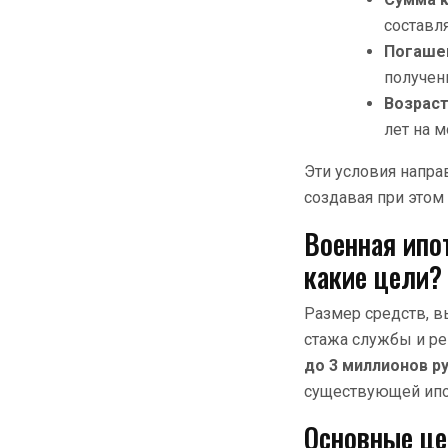
составл
Погаше
получен
Возраст
лет на м
Эти условия напра
создавая при этом 
Военная ипо
какие цели?
Размер средств, в
стажа службы и ре
до 3 миллионов р
существующей ипо
Основные це