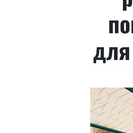
по
для