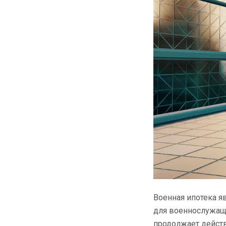
Военная ипотека я
для военнослужащи
продолжает действ