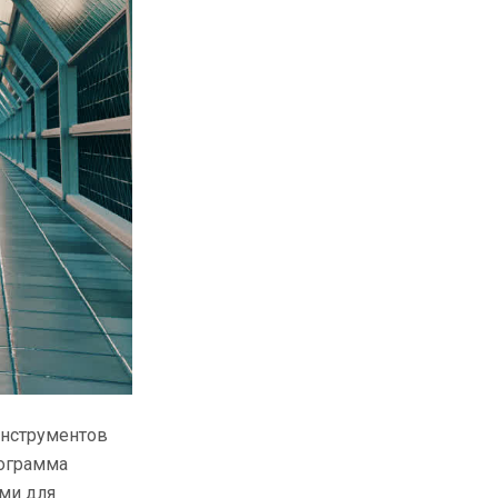
инструментов
рограмма
ыми для