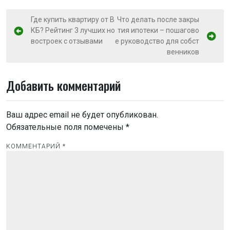
Н
Где купить квартиру от В
Что делать после закры
КБ? Рейтинг 3 лучших но
тия ипотеки – пошагово
а
востроек с отзывами
е руководство для собст
в
венников
и
г
Добавить комментарий
а
ц
Ваш адрес email не будет опубликован.
и
Обязательные поля помечены
*
я
КОММЕНТАРИЙ
*
п
о
з
а
п