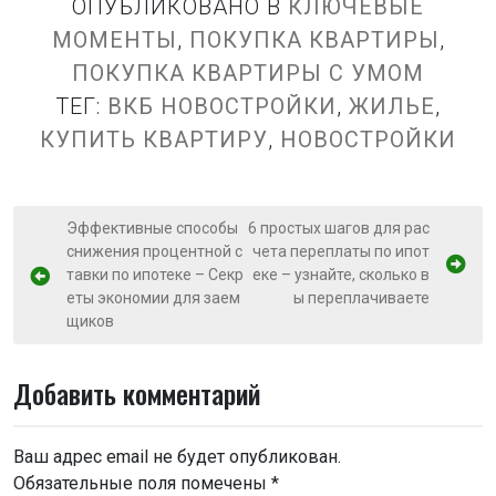
ОПУБЛИКОВАНО В
КЛЮЧЕВЫЕ
МОМЕНТЫ
,
ПОКУПКА КВАРТИРЫ
,
ПОКУПКА КВАРТИРЫ С УМОМ
ТЕГ:
ВКБ НОВОСТРОЙКИ
,
ЖИЛЬЕ
,
КУПИТЬ КВАРТИРУ
,
НОВОСТРОЙКИ
Н
Эффективные способы
6 простых шагов для рас
снижения процентной с
чета переплаты по ипот
а
тавки по ипотеке – Секр
еке – узнайте, сколько в
в
еты экономии для заем
ы переплачиваете
и
щиков
г
Добавить комментарий
а
ц
и
Ваш адрес email не будет опубликован.
Обязательные поля помечены
*