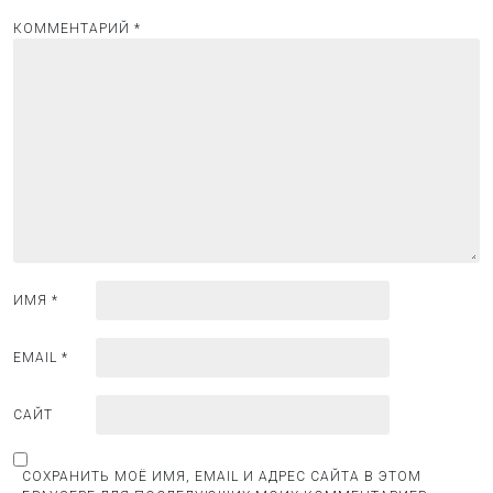
я
п
КОММЕНТАРИЙ
*
о
з
а
п
и
с
я
м
ИМЯ
*
EMAIL
*
САЙТ
СОХРАНИТЬ МОЁ ИМЯ, EMAIL И АДРЕС САЙТА В ЭТОМ