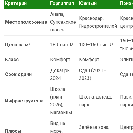
Критерий
Горгиппия
Южный
Прив
Анапа,
Краснодар,
Красн
Местоположение
Супсехское
Гидростроителей
центр
шоссе
150–
Цена за м²
189 тыс. ₽
130–150 тыс. ₽
тыс. 
Класс
Комфорт
Комфорт
Элит
Декабрь
Сдан (2021–
Срок сдачи
Сдан 
2024
2023)
Школа
(план
Школа, детсад,
Парк,
Инфраструктура
2026),
парк
парки
магазины
Вид на
Зелёная зона,
Центр
Плюсы
море,